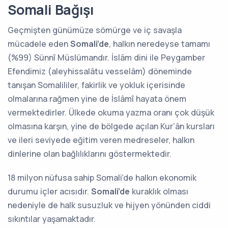
Somali Bağışı
Geçmişten günümüze sömürge ve iç savaşla
mücadele eden
Somali’de
, halkın neredeyse tamamı
(%99) Sünnî Müslümandır. İslâm dini ile Peygamber
Efendimiz (aleyhissalâtu vesselâm) döneminde
tanışan Somalililer, fakirlik ve yokluk içerisinde
olmalarına rağmen yine de İslâmî hayata önem
vermektedirler. Ülkede okuma yazma oranı çok düşük
olmasına karşın, yine de bölgede açılan Kur’ân kursları
ve ileri seviyede eğitim veren medreseler, halkın
dinlerine olan bağlılıklarını göstermektedir.
18 milyon nüfusa sahip Somali’de halkın ekonomik
durumu içler acısıdır.
Somali’de
kuraklık olması
nedeniyle de halk susuzluk ve hijyen yönünden ciddi
sıkıntılar yaşamaktadır.