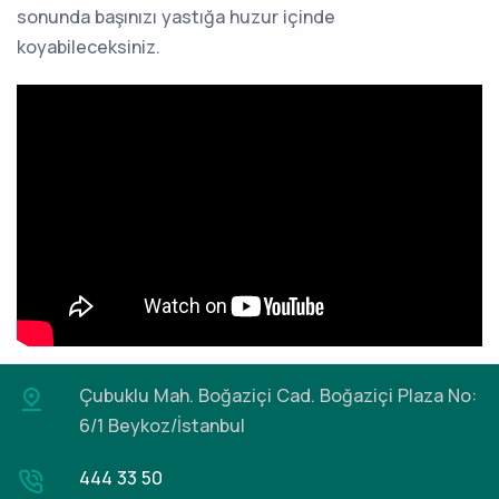
sonunda başınızı yastığa huzur içinde
koyabileceksiniz.
Çubuklu Mah. Boğaziçi Cad.
Boğaziçi Plaza No:
6/1 Beykoz/İstanbul
444 33 50