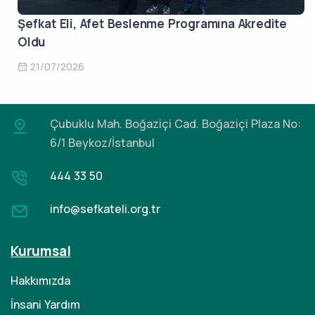
Şefkat Eli, Afet Beslenme Programına Akredite
Oldu
21/07/2026
Çubuklu Mah. Boğaziçi Cad.
Boğaziçi Plaza No:
6/1 Beykoz/İstanbul
444 33 50
info@sefkateli.org.tr
Kurumsal
Hakkımızda
İnsani Yardım