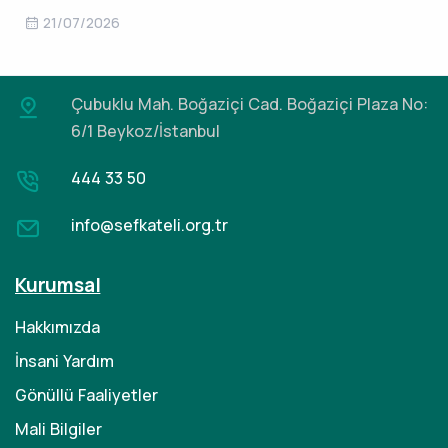
21/07/2026
Çubuklu Mah. Boğaziçi Cad.
Boğaziçi Plaza No:
6/1 Beykoz/İstanbul
444 33 50
info@sefkateli.org.tr
Kurumsal
Hakkımızda
İnsani Yardım
Gönüllü Faaliyetler
Mali Bilgiler