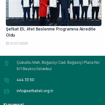
Şefkat Eli, Afet Beslenme Programına Akredite
Oldu
21/07/2026
Çubuklu Mah. Boğaziçi Cad.
Boğaziçi Plaza No:
6/1 Beykoz/İstanbul
444 33 50
info@sefkateli.org.tr
Kurumsal