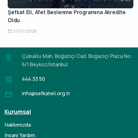
Şefkat Eli, Afet Beslenme Programına Akredite
Oldu
21/07/2026
Çubuklu Mah. Boğaziçi Cad.
Boğaziçi Plaza No:
6/1 Beykoz/İstanbul
444 33 50
info@sefkateli.org.tr
Kurumsal
Hakkımızda
İnsani Yardım