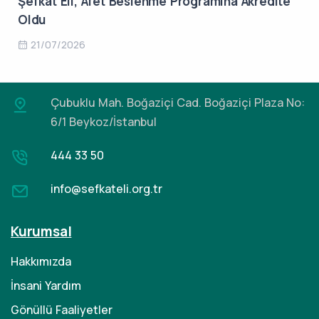
Şefkat Eli, Afet Beslenme Programına Akredite
Oldu
21/07/2026
Çubuklu Mah. Boğaziçi Cad.
Boğaziçi Plaza No:
6/1 Beykoz/İstanbul
444 33 50
info@sefkateli.org.tr
Kurumsal
Hakkımızda
İnsani Yardım
Gönüllü Faaliyetler