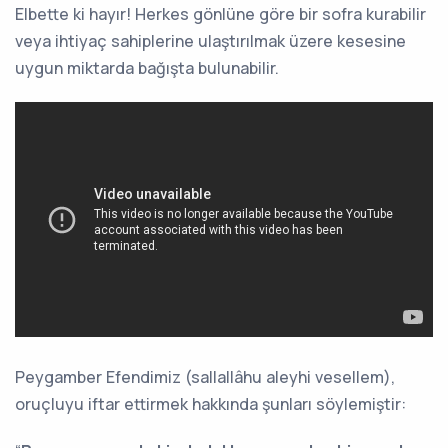
Elbette ki hayır! Herkes gönlüne göre bir sofra kurabilir
veya ihtiyaç sahiplerine ulaştırılmak üzere kesesine
uygun miktarda bağışta bulunabilir.
Peygamber Efendimiz (sallallâhu aleyhi vesellem),
oruçluyu iftar ettirmek hakkında şunları söylemiştir: