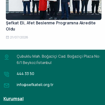
Şefkat Eli, Afet Beslenme Programına Akredite
Oldu
21/07/2026
Çubuklu Mah. Boğaziçi Cad.
Boğaziçi Plaza No:
6/1 Beykoz/İstanbul
444 33 50
info@sefkateli.org.tr
Kurumsal