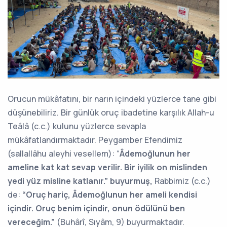
Orucun mükâfatını, bir narın içindeki yüzlerce tane gibi
düşünebiliriz. Bir günlük oruç ibadetine karşılık Allah-u
Teâlâ (c.c.) kulunu yüzlerce sevapla
mükâfatlandırmaktadır. Peygamber Efendimiz
(sallallâhu aleyhi vesellem): “
Âdemoğlunun her
ameline kat kat sevap verilir. Bir iyilik on mislinden
yedi yüz misline katlanır.” buyurmuş,
Rabbimiz (c.c.)
de:
“Oruç hariç, Âdemoğlunun her ameli kendisi
içindir. Oruç benim içindir, onun ödülünü ben
vereceğim.”
(Buhârî, Sıyâm, 9) buyurmaktadır.