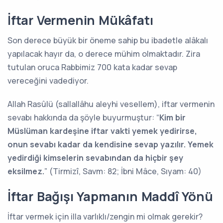
İftar Vermenin Mükâfatı
Son derece büyük bir öneme sahip bu ibadetle alâkalı
yapılacak hayır da, o derece mühim olmaktadır. Zira
tutulan oruca Rabbimiz 700 kata kadar sevap
vereceğini vadediyor.
Allah Rasûlü (sallallâhu aleyhi vesellem), iftar vermenin
sevabı hakkında da şöyle buyurmuştur: “
Kim bir
Müslüman kardeşine iftar vakti yemek yedirirse,
onun sevabı kadar da kendisine sevap yazılır. Yemek
yedirdiği kimselerin sevabından da hiçbir şey
eksilmez.
” (Tirmizî, Savm: 82; İbni Mâce, Sıyam: 40)
İftar Bağışı Yapmanın Maddî Yönü
İftar vermek için illa varlıklı/zengin mi olmak gerekir?