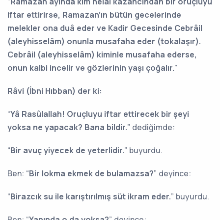
“
Ramazan ayında kim helal kazancından bir oruçluyu
iftar ettirirse, Ramazan’ın bütün gecelerinde
melekler ona duâ eder ve Kadir Gecesinde Cebrâil
(aleyhisselâm) onunla musafaha eder (tokalaşır).
Cebrâil (aleyhisselâm) kiminle musafaha ederse,
onun kalbi incelir ve gözlerinin yaşı çoğalır.
”
Râvi (İbni Hıbban) der ki:
“
Yâ Rasûlallah! Oruçluyu iftar ettirecek bir şeyi
yoksa ne yapacak? Bana bildir.
” dediğimde:
“
Bir avuç yiyecek de yeterlidir.
” buyurdu.
Ben: “
Bir lokma ekmek de bulamazsa?
” deyince:
“
Birazcık su ile karıştırılmış süt ikram eder.
” buyurdu.
Ben: “
Yanında o da yoksa?
” deyince: