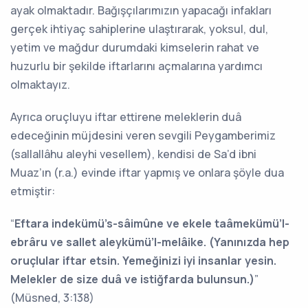
ayak olmaktadır. Bağışçılarımızın yapacağı infakları
gerçek ihtiyaç sahiplerine ulaştırarak, yoksul, dul,
yetim ve mağdur durumdaki kimselerin rahat ve
huzurlu bir şekilde iftarlarını açmalarına yardımcı
olmaktayız.
Ayrıca oruçluyu iftar ettirene meleklerin duâ
edeceğinin müjdesini veren sevgili Peygamberimiz
(sallallâhu aleyhi vesellem), kendisi de Sa’d ibni
Muaz’ın (r.a.) evinde iftar yapmış ve onlara şöyle dua
etmiştir:
“
Eftara indekümü’s-sâimûne ve ekele taâmekümü’l-
ebrâru ve sallet aleykümü’l-melâike. (Yanınızda hep
oruçlular iftar etsin. Yemeğinizi iyi insanlar yesin.
Melekler de size duâ ve istiğfarda bulunsun.)
”
(Müsned, 3:138)