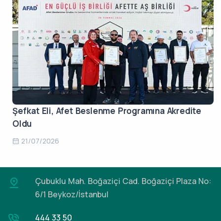
Şefkat Eli, Afet Beslenme Programına Akredite
Oldu
21/07/2026
Çubuklu Mah. Boğaziçi Cad.
Boğaziçi Plaza No:
6/1 Beykoz/İstanbul
444 33 50