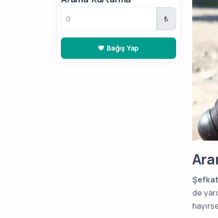
₺
Bağış Yap
Ara
Şefkat
de yar
hayırse