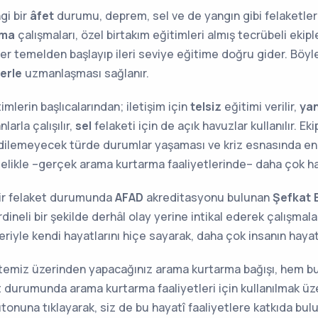
gi bir
âfet
durumu, deprem, sel ve de yangın gibi felaketler 
rma
çalışmaları, özel birtakım eğitimleri almış tecrübeli ekipl
er temelden başlayıp ileri seviye eğitime doğru gider. Böyl
erle
uzmanlaşması sağlanır.
imlerin başlıcalarından; iletişim için
telsiz
eğitimi verilir,
ya
larla çalışılır,
sel
felaketi için de açık havuzlar kullanılır. 
edilemeyecek türde durumlar yaşaması ve kriz esnasında e
lelikle –gerçek arama kurtarma faaliyetlerinde– daha çok ha
bir felaket durumunda
AFAD
akreditasyonu bulunan
Şefkat 
rdineli bir şekilde derhâl olay yerine intikal ederek çalışma
eriyle kendi hayatlarını hiçe sayarak, daha çok insanın hayatı
temiz üzerinden yapacağınız arama kurtarma bağışı, hem bu 
t durumunda arama kurtarma faaliyetleri için kullanılmak üze
tonuna tıklayarak, siz de bu hayatî faaliyetlere katkıda bulun