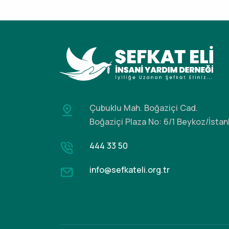
Çubuklu Mah. Boğaziçi Cad.
Boğaziçi Plaza No: 6/1 Beykoz/İstan
444 33 50
info@sefkateli.org.tr