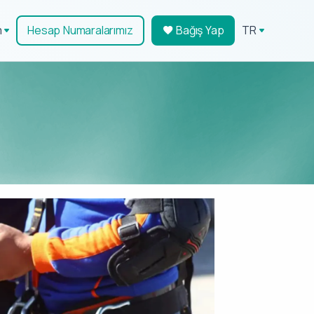
m
Hesap Numaralarımız
Bağış Yap
TR