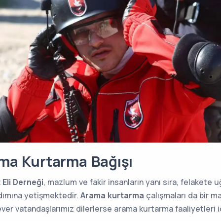
ma Kurtarma Bağışı
 Eli Derneği
, mazlum ve fakir insanların yanı sıra, felakete 
dımına yetişmektedir.
Arama kurtarma
çalışmaları da bir m
ver vatandaşlarımız dilerlerse arama kurtarma faaliyetleri i