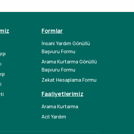
imiz
Formlar
İnsani Yardım Gönüllü
Başvuru Formu
ışı
Arama Kurtarma Gönüllü
ı
Başvuru Formu
şı
Zekat Hesaplama Formu
i
Faaliyetlerimiz
ti
Arama Kurtarma
Acil Yardım