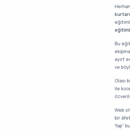
Herhan
kurta
eğitiml
eğitiml
Bu eğit
ekipman
ayırt 
ve böy
Olası 
ile koo
özveril
Web si
bir âfe
Yap” bu