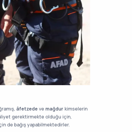
uğramış,
âfetzede
ve
mağdur
kimselerin
aliyet gerektirmekte olduğu için,
çin de bağış yapabilmektedirler.