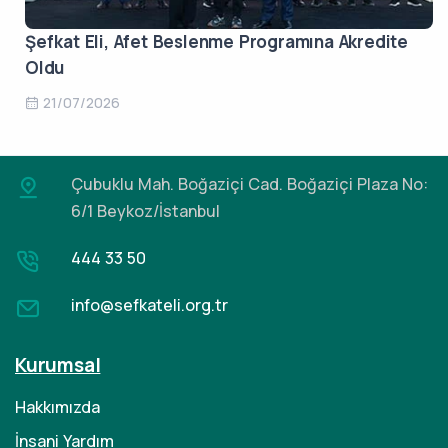
Şefkat Eli, Afet Beslenme Programına Akredite
Oldu
21/07/2026
Çubuklu Mah. Boğaziçi Cad.
Boğaziçi Plaza No:
6/1 Beykoz/İstanbul
444 33 50
info@sefkateli.org.tr
Kurumsal
Hakkımızda
İnsani Yardım