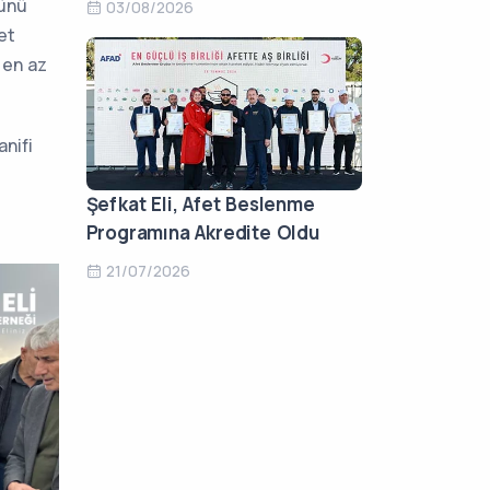
Günü
03/08/2026
et
 en az
nifi
Şefkat Eli, Afet Beslenme
Programına Akredite Oldu
21/07/2026