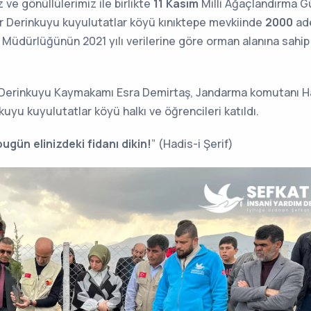
 ve gönüllülerimiz ile birlikte
11 Kasım
Milli Ağaçlandırma 
hir Derinkuyu kuyulutatlar köyü kınıktepe mevkiinde
2000
ad
l Müdürlüğünün 2021 yılı verilerine göre orman alanına sahip
i, Derinkuyu Kaymakamı Esra Demirtaş, Jandarma komutanı Ha
yu kuyulutatlar köyü halkı ve öğrencileri katıldı.
ugün elinizdeki fidanı dikin!
” (Hadis-i Şerif)