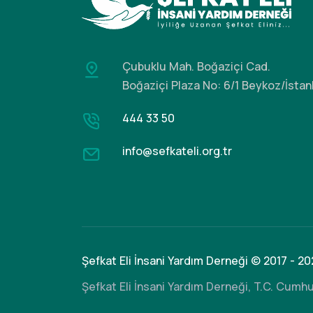
Çubuklu Mah. Boğaziçi Cad.
Boğaziçi Plaza No: 6/1 Beykoz/İstan
444 33 50
info@sefkateli.org.tr
Şefkat Eli İnsani Yardım Derneği © 2017 - 20
Şefkat Eli İnsani Yardım Derneği, T.C. Cumhu