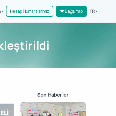
m
Hesap Numaralarımız
Bağış Yap
TR
eştirildi
Son Haberler