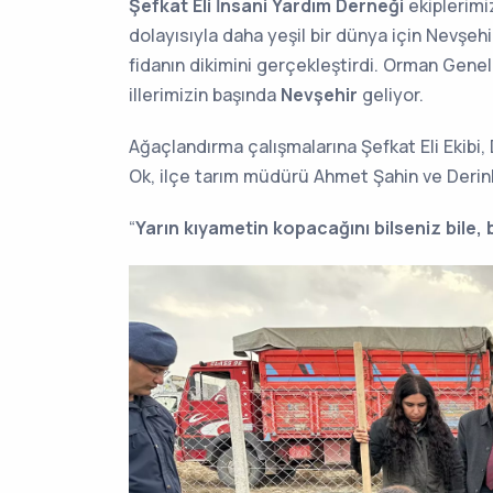
Şefkat Eli İnsani Yardım Derneği
ekiplerimiz
dolayısıyla daha yeşil bir dünya için Nevşe
fidanın dikimini gerçekleştirdi. Orman Gene
illerimizin başında
Nevşehir
geliyor.
Ağaçlandırma çalışmalarına Şefkat Eli Ekib
Ok, ilçe tarım müdürü Ahmet Şahin ve Derinku
“
Yarın kıyametin kopacağını bilseniz bile, b