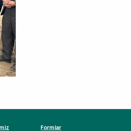
imiz
Formlar