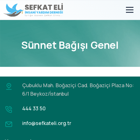
Sünnet Bağışı Genel
Çubuklu Mah. Boğaziçi Cad.
Boğaziçi Plaza No:
6/1 Beykoz/İstanbul
444 33 50
info@sefkateli.org.tr