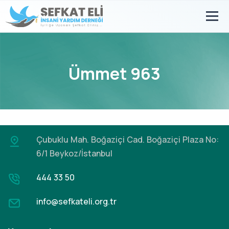
Ümmet 963
Çubuklu Mah. Boğaziçi Cad.
Boğaziçi Plaza No:
6/1 Beykoz/İstanbul
444 33 50
info@sefkateli.org.tr