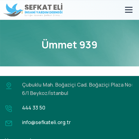
Ümmet 939
Çubuklu Mah. Boğaziçi Cad.
Boğaziçi Plaza No:
6/1 Beykoz/İstanbul
444 33 50
info@sefkateli.org.tr