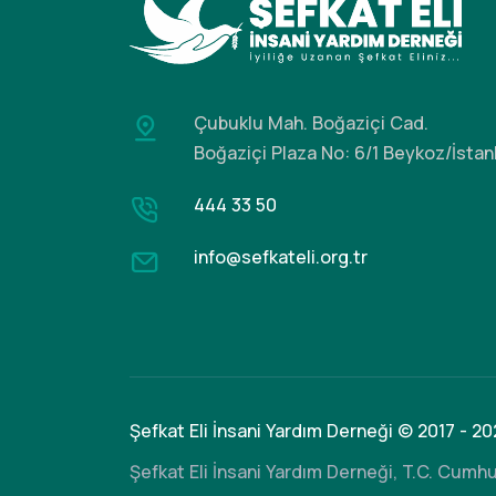
Çubuklu Mah. Boğaziçi Cad.
Boğaziçi Plaza No: 6/1 Beykoz/İstan
444 33 50
info@sefkateli.org.tr
Şefkat Eli İnsani Yardım Derneği © 2017 - 20
Şefkat Eli İnsani Yardım Derneği, T.C. Cumhu