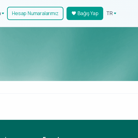
m
Hesap Numaralarımız
Bağış Yap
TR