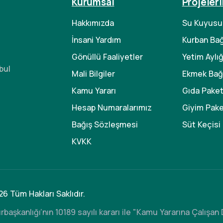
Kurumsal
Projeler
Hakkımızda
Su Kuyusu
İnsani Yardım
Kurban Bağ
Gönüllü Faaliyetler
Yetim Aylığ
bul
Mali Bilgiler
Ekmek Bağı
Kamu Yararı
Gıda Paket
Hesap Numaralarımız
Giyim Pake
Bağış Sözleşmesi
Süt Keçisi
KVKK
26 Tüm Hakları Saklıdır.
rbaşkanlığı’nın 10189 sayılı kararı ile "Kamu Yararına Çalışa