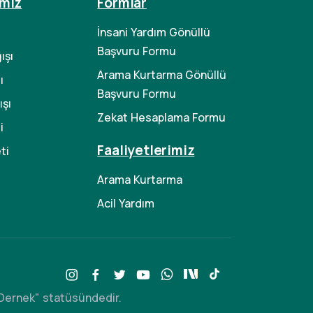
imiz
Formlar
İnsani Yardım Gönüllü
Başvuru Formu
ışı
Arama Kurtarma Gönüllü
ı
Başvuru Formu
şı
Zekat Hesaplama Formu
i
Faaliyetlerimiz
ti
Arama Kurtarma
Acil Yardım
n Dernek" statüsündedir.