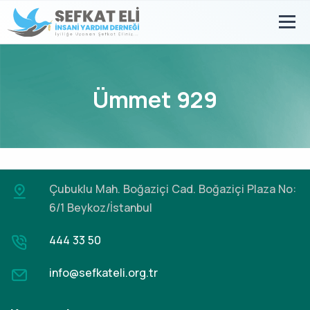
Ümmet 929
Çubuklu Mah. Boğaziçi Cad.
Boğaziçi Plaza No:
6/1 Beykoz/İstanbul
444 33 50
info@sefkateli.org.tr