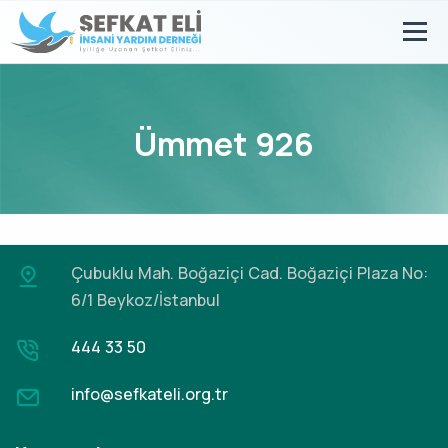
Ümmet 926
Çubuklu Mah. Boğaziçi Cad.
Boğaziçi Plaza No:
6/1 Beykoz/İstanbul
444 33 50
info@sefkateli.org.tr