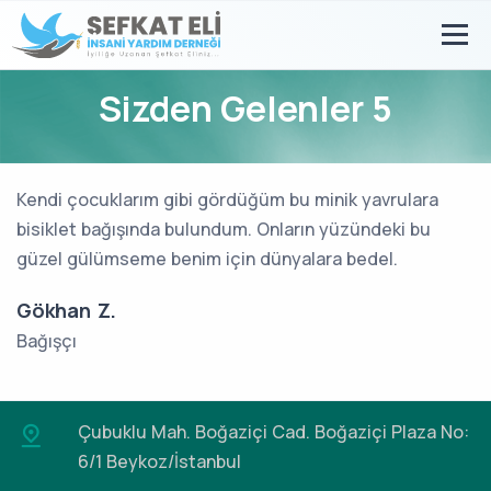
Sizden Gelenler 5
Kendi çocuklarım gibi gördüğüm bu minik yavrulara
bisiklet bağışında bulundum. Onların yüzündeki bu
güzel gülümseme benim için dünyalara bedel.
Gökhan Z.
Bağışçı
Çubuklu Mah. Boğaziçi Cad.
Boğaziçi Plaza No:
6/1 Beykoz/İstanbul