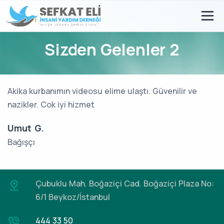
Sizden Gelenler 2
Akika kurbanımın videosu elime ulaştı. Güvenilir ve
nazikler. Cok iyi hizmet
Umut G.
Bağışçı
Çubuklu Mah. Boğaziçi Cad.
Boğaziçi Plaza No:
6/1 Beykoz/İstanbul
444 33 50