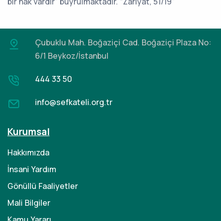
bir hak vardır” buyrulmaktadır. “Zâriyât, 51/19”
Çubuklu Mah. Boğaziçi Cad.
Boğaziçi Plaza No:
6/1 Beykoz/İstanbul
444 33 50
info@sefkateli.org.tr
Kurumsal
Hakkımızda
İnsani Yardım
Gönüllü Faaliyetler
Mali Bilgiler
Kamu Yararı